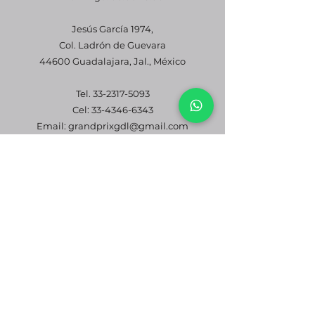
Jesús García 1974,
Col. Ladrón de Guevara
44600 Guadalajara, Jal., México
Tel.
33-2317-5093
Cel: 33-4346-6343
Email: grandprixgdl@gmail.com
WhatsApp
Solicita tu factura